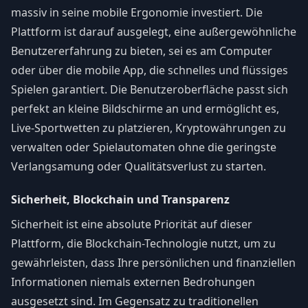
massiv in seine mobile Ergonomie investiert. Die
Plattform ist darauf ausgelegt, eine außergewöhnliche
Benutzererfahrung zu bieten, sei es am Computer
oder über die mobile App, die schnelles und flüssiges
Spielen garantiert. Die Benutzeroberfläche passt sich
perfekt an kleine Bildschirme an und ermöglicht es,
Live-Sportwetten zu platzieren, Kryptowährungen zu
verwalten oder Spielautomaten ohne die geringste
Verlangsamung oder Qualitätsverlust zu starten.
Sicherheit, Blockchain und Transparenz
Sicherheit ist eine absolute Priorität auf dieser
Plattform, die Blockchain-Technologie nutzt, um zu
gewährleisten, dass Ihre persönlichen und finanziellen
Informationen niemals externen Bedrohungen
ausgesetzt sind. Im Gegensatz zu traditionellen