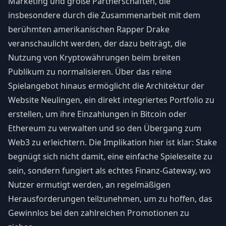
Marketing und große Partnerschaften, die
insbesondere durch die Zusammenarbeit mit dem
berühmten amerikanischen Rapper Drake
veranschaulicht werden, der dazu beiträgt, die
Nutzung von Kryptowährungen beim breiten
Publikum zu normalisieren. Über das reine
Spielangebot hinaus ermöglicht die Architektur der
Website Neulingen, ein direkt integriertes Portfolio zu
erstellen, um ihre Einzahlungen in Bitcoin oder
Ethereum zu verwalten und so den Übergang zum
Web3 zu erleichtern. Die Implikation hier ist klar: Stake
begnügt sich nicht damit, eine einfache Spieleseite zu
sein, sondern fungiert als echtes Finanz-Gateway, wo
Nutzer ermutigt werden, an regelmäßigen
Herausforderungen teilzunehmen, um zu hoffen, das
Gewinnlos bei den zahlreichen Promotionen zu