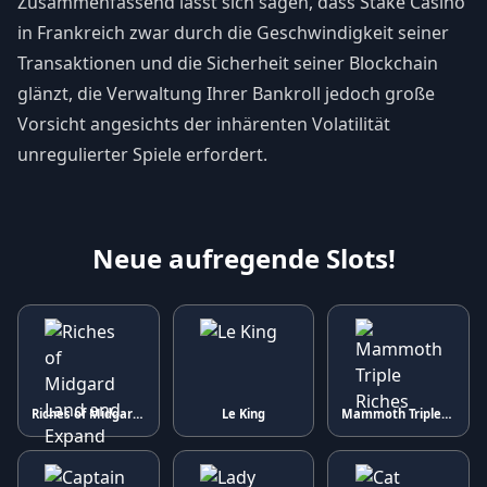
Zusammenfassend lässt sich sagen, dass Stake Casino
in Frankreich zwar durch die Geschwindigkeit seiner
Transaktionen und die Sicherheit seiner Blockchain
glänzt, die Verwaltung Ihrer Bankroll jedoch große
Vorsicht angesichts der inhärenten Volatilität
unregulierter Spiele erfordert.
Neue aufregende Slots!
Riches of Midgard Land and Expand
Le King
Mammoth Triple Riches