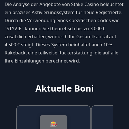
Die Analyse der Angebote von Stake Casino beleuchtet
ein präzises Aktivierungssystem für neue Registrierte.
Durch die Verwendung eines spezifischen Codes wie
"STYVIP" können Sie theoretisch bis zu 3.000 €
zusätzlich erhalten, wodurch Ihr Gesamtkapital auf
4.500 € steigt. Dieses System beinhaltet auch 10%
Rakeback, eine teilweise Rückerstattung, die auf alle
Ihre Einzahlungen berechnet wird.
Aktuelle Boni
🎰
