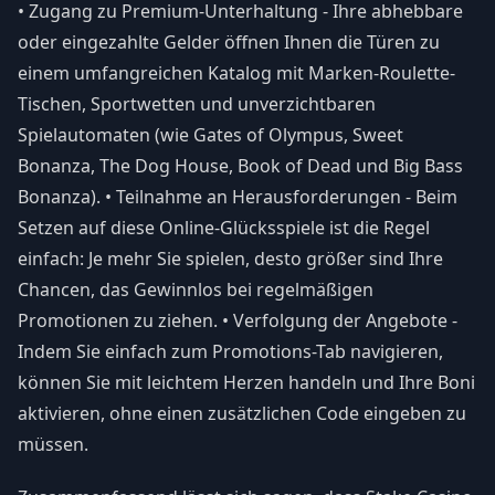
• Zugang zu Premium-Unterhaltung - Ihre abhebbare
oder eingezahlte Gelder öffnen Ihnen die Türen zu
einem umfangreichen Katalog mit Marken-Roulette-
Tischen, Sportwetten und unverzichtbaren
Spielautomaten (wie Gates of Olympus, Sweet
Bonanza, The Dog House, Book of Dead und Big Bass
Bonanza). • Teilnahme an Herausforderungen - Beim
Setzen auf diese Online-Glücksspiele ist die Regel
einfach: Je mehr Sie spielen, desto größer sind Ihre
Chancen, das Gewinnlos bei regelmäßigen
Promotionen zu ziehen. • Verfolgung der Angebote -
Indem Sie einfach zum Promotions-Tab navigieren,
können Sie mit leichtem Herzen handeln und Ihre Boni
aktivieren, ohne einen zusätzlichen Code eingeben zu
müssen.