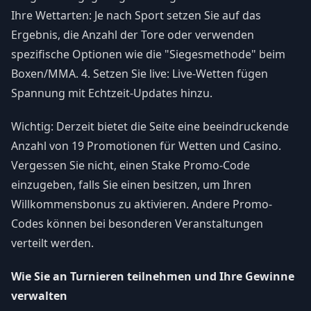
Ihre Wettarten: Je nach Sport setzen Sie auf das
Ergebnis, die Anzahl der Tore oder verwenden
spezifische Optionen wie die "Siegesmethode" beim
Boxen/MMA. 4. Setzen Sie live: Live-Wetten fügen
Spannung mit Echtzeit-Updates hinzu.
Wichtig: Derzeit bietet die Seite eine beeindruckende
Anzahl von 19 Promotionen für Wetten und Casino.
Vergessen Sie nicht, einen Stake Promo-Code
einzugeben, falls Sie einen besitzen, um Ihren
Willkommensbonus zu aktivieren. Andere Promo-
Codes können bei besonderen Veranstaltungen
verteilt werden.
Wie Sie an Turnieren teilnehmen und Ihre Gewinne
verwalten