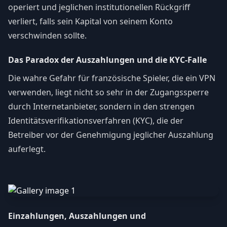
operiert und jeglichen institutionellen Rückgriff
verliert, falls sein Kapital von seinem Konto
verschwinden sollte.
Das Paradox der Auszahlungen und die KYC-Falle
Die wahre Gefahr für französische Spieler, die ein VPN
verwenden, liegt nicht so sehr in der Zugangssperre
durch Internetanbieter, sondern in den strengen
Identitätsverifikationsverfahren (KYC), die der
Betreiber vor der Genehmigung jeglicher Auszahlung
auferlegt.
Einzahlungen, Auszahlungen und