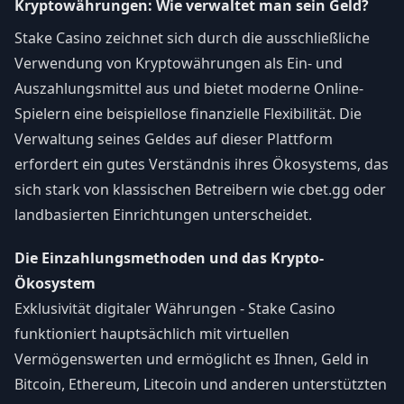
Kryptowährungen: Wie verwaltet man sein Geld?
Stake Casino zeichnet sich durch die ausschließliche
Verwendung von Kryptowährungen als Ein- und
Auszahlungsmittel aus und bietet moderne Online-
Spielern eine beispiellose finanzielle Flexibilität. Die
Verwaltung seines Geldes auf dieser Plattform
erfordert ein gutes Verständnis ihres Ökosystems, das
sich stark von klassischen Betreibern wie cbet.gg oder
landbasierten Einrichtungen unterscheidet.
Die Einzahlungsmethoden und das Krypto-
Ökosystem
Exklusivität digitaler Währungen - Stake Casino
funktioniert hauptsächlich mit virtuellen
Vermögenswerten und ermöglicht es Ihnen, Geld in
Bitcoin, Ethereum, Litecoin und anderen unterstützten