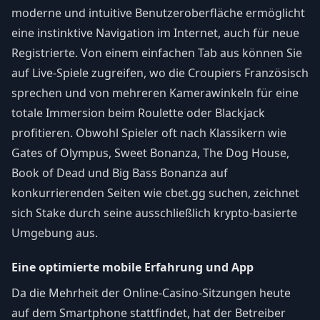
moderne und intuitive Benutzeroberfläche ermöglicht
eine instinktive Navigation im Internet, auch für neue
Registrierte. Von einem einfachen Tab aus können Sie
auf Live-Spiele zugreifen, wo die Croupiers Französisch
sprechen und von mehreren Kamerawinkeln für eine
totale Immersion beim Roulette oder Blackjack
profitieren. Obwohl Spieler oft nach Klassikern wie
Gates of Olympus, Sweet Bonanza, The Dog House,
Book of Dead und Big Bass Bonanza auf
konkurrierenden Seiten wie cbet.gg suchen, zeichnet
sich Stake durch seine ausschließlich krypto-basierte
Umgebung aus.
Eine optimierte mobile Erfahrung und App
Da die Mehrheit der Online-Casino-Sitzungen heute
auf dem Smartphone stattfindet, hat der Betreiber