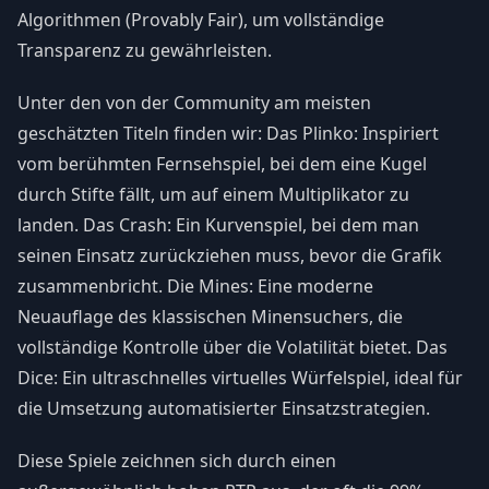
Algorithmen (Provably Fair), um vollständige
Transparenz zu gewährleisten.
Unter den von der Community am meisten
geschätzten Titeln finden wir: Das Plinko: Inspiriert
vom berühmten Fernsehspiel, bei dem eine Kugel
durch Stifte fällt, um auf einem Multiplikator zu
landen. Das Crash: Ein Kurvenspiel, bei dem man
seinen Einsatz zurückziehen muss, bevor die Grafik
zusammenbricht. Die Mines: Eine moderne
Neuauflage des klassischen Minensuchers, die
vollständige Kontrolle über die Volatilität bietet. Das
Dice: Ein ultraschnelles virtuelles Würfelspiel, ideal für
die Umsetzung automatisierter Einsatzstrategien.
Diese Spiele zeichnen sich durch einen