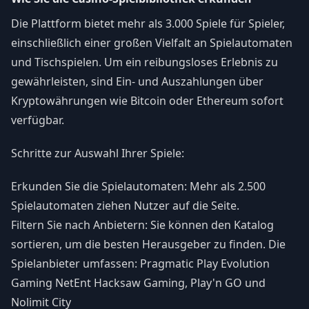
Die Plattform bietet mehr als 3.000 Spiele für Spieler,
einschließlich einer großen Vielfalt an Spielautomaten
und Tischspielen. Um ein reibungsloses Erlebnis zu
gewährleisten, sind Ein- und Auszahlungen über
Kryptowährungen wie Bitcoin oder Ethereum sofort
verfügbar.
Schritte zur Auswahl Ihrer Spiele:
Erkunden Sie die Spielautomaten: Mehr als 2.500
Spielautomaten ziehen Nutzer auf die Seite.
Filtern Sie nach Anbietern: Sie können den Katalog
sortieren, um die besten Herausgeber zu finden. Die
Spielanbieter umfassen: Pragmatic Play Evolution
Gaming NetEnt Hacksaw Gaming, Play'n GO und
Nolimit City