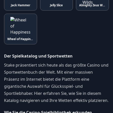
Jack Hammer
Jelly Slice
Almighty Zeus Wilds
Wheel of Happiness
Der Spielkatalog und Sportwetten
Stake präsentiert sich heute als das größte Casino und
Sportwettenbuch der Welt. Mit einer massiven
Präsenz im Internet bietet die Plattform eine
gigantische Auswahl für Glücksspiel- und
Sportliebhaber. Hier erfahren Sie, wie Sie in diesem
Katalog navigieren und Ihre Wetten effektiv platzieren.
Wie Sie die Casino-Spielbibliothek erkunden