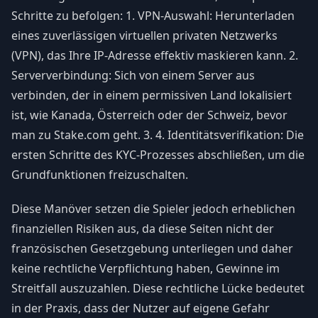
Schritte zu befolgen: 1. VPN-Auswahl: Herunterladen
eines zuverlässigen virtuellen privaten Netzwerks
(VPN), das Ihre IP-Adresse effektiv maskieren kann. 2.
Serververbindung: Sich von einem Server aus
verbinden, der in einem permissiven Land lokalisiert
ist, wie Kanada, Österreich oder der Schweiz, bevor
man zu Stake.com geht. 3. 4. Identitätsverifikation: Die
ersten Schritte des KYC-Prozesses abschließen, um die
Grundfunktionen freizuschalten.
Diese Manöver setzen die Spieler jedoch erheblichen
finanziellen Risiken aus, da diese Seiten nicht der
französischen Gesetzgebung unterliegen und daher
keine rechtliche Verpflichtung haben, Gewinne im
Streitfall auszuzahlen. Diese rechtliche Lücke bedeutet
in der Praxis, dass der Nutzer auf eigene Gefahr