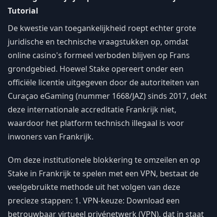
Tutorial
De kwestie van toegankelijkheid roept echter grote
juridische en technische vraagstukken op, omdat
online casino's formeel verboden blijven op Frans
grondgebied. Hoewel Stake opereert onder een
officiële licentie uitgegeven door de autoriteiten van
Curaçao eGaming (nummer 1668/JAZ) sinds 2017, dekt
deze internationale accreditatie Frankrijk niet,
waardoor het platform technisch illegaal is voor
inwoners van Frankrijk.
Om deze institutionele blokkering te omzeilen en op
Stake in Frankrijk te spelen met een VPN, bestaat de
veelgebruikte methode uit het volgen van deze
precieze stappen: 1. VPN-keuze: Download een
betrouwbaar virtueel privénetwerk (VPN), dat in staat