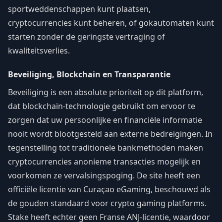
sportweddenschappen kunt plaatsen,
cryptocurrencies kunt beheren, of gokautomaten kunt
starten zonder de geringste vertraging of
kwaliteitsverlies.
Beveiliging, Blockchain en Transparantie
Beveiliging is een absolute prioriteit op dit platform,
dat blockchain-technologie gebruikt om ervoor te
zorgen dat uw persoonlijke en financiële informatie
nooit wordt blootgesteld aan externe bedreigingen. In
tegenstelling tot traditionele bankmethoden maken
cryptocurrencies anonieme transacties mogelijk en
voorkomen ze vervalsingspoging. De site heeft een
officiële licentie van Curaçao eGaming, beschouwd als
de gouden standaard voor crypto gaming platforms.
Stake heeft echter geen Franse ANJ-licentie, waardoor