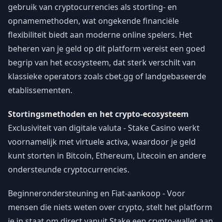
gebruik van cryptocurrencies als storting- en
opnamemethoden, wat ongekende financiële
flexibiliteit biedt aan moderne online spelers. Het
beheren van je geld op dit platform vereist een goed
begrip van het ecosysteem, dat sterk verschilt van
klassieke operators zoals cbet.gg of landgebaseerde
etablissementen.
Stortingsmethoden en het crypto-ecosysteem
Exclusiviteit van digitale valuta - Stake Casino werkt
voornamelijk met virtuele activa, waardoor je geld
kunt storten in Bitcoin, Ethereum, Litecoin en andere
ondersteunde cryptocurrencies.
Beginnerondersteuning en Fiat-aankoop - Voor
mensen die niets weten over crypto, stelt het platform
je in staat om direct vanuit Stake een crypto-wallet aan