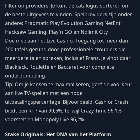
Filter op providers: Je kunt de catalogus sorteren om
de beste uitgevers te vinden. Spelproviders zijn onder
andere: Pragmatic Play Evolution Gaming NetEnt
Hacksaw Gaming, Play'n GO en Nolimit City
Doe mee aan het Live Casino: Toegang tot meer dan
200 tafels gerund door professionele croupiers die
meerdere talen spreken, inclusief Frans. Je vindt daar
Blackjack, Roulette en Baccarat voor complete
onderdompeling.
Tip: Om je kansen te maximaliseren, geef de voorkeur
aan live TV-spellen met een hoge
uitbetalingspercentage. Bijvoorbeeld, Cash or Crash
biedt een RTP van 99,6%, terwijl Crazy Time 96,1%
voorstelt en Monopoly Live 96,2%.
Stake Originals: Het DNA van het Platform