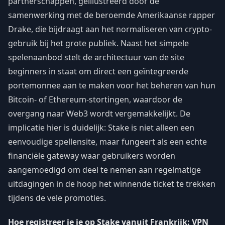
partnerschappen, geïllustreerd door de
samenwerking met de beroemde Amerikaanse rapper
Drake, die bijdraagt aan het normaliseren van crypto-
gebruik bij het grote publiek. Naast het simpele
spelenaanbod stelt de architectuur van de site
beginners in staat om direct een geïntegreerde
portemonnee aan te maken voor het beheren van hun
Bitcoin- of Ethereum-stortingen, waardoor de
overgang naar Web3 wordt vergemakkelijkt. De
implicatie hier is duidelijk: Stake is niet alleen een
eenvoudige spellensite, maar fungeert als een echte
financiële gateway waar gebruikers worden
aangemoedigd om deel te nemen aan regelmatige
uitdagingen in de hoop het winnende ticket te trekken
tijdens de vele promoties.
Hoe registreer je je op Stake vanuit Frankrijk: VPN