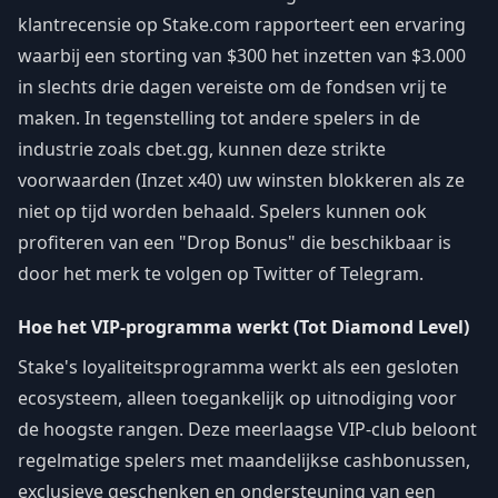
klantrecensie op Stake.com rapporteert een ervaring
waarbij een storting van $300 het inzetten van $3.000
in slechts drie dagen vereiste om de fondsen vrij te
maken. In tegenstelling tot andere spelers in de
industrie zoals cbet.gg, kunnen deze strikte
voorwaarden (Inzet x40) uw winsten blokkeren als ze
niet op tijd worden behaald. Spelers kunnen ook
profiteren van een "Drop Bonus" die beschikbaar is
door het merk te volgen op Twitter of Telegram.
Hoe het VIP-programma werkt (Tot Diamond Level)
Stake's loyaliteitsprogramma werkt als een gesloten
ecosysteem, alleen toegankelijk op uitnodiging voor
de hoogste rangen. Deze meerlaagse VIP-club beloont
regelmatige spelers met maandelijkse cashbonussen,
exclusieve geschenken en ondersteuning van een