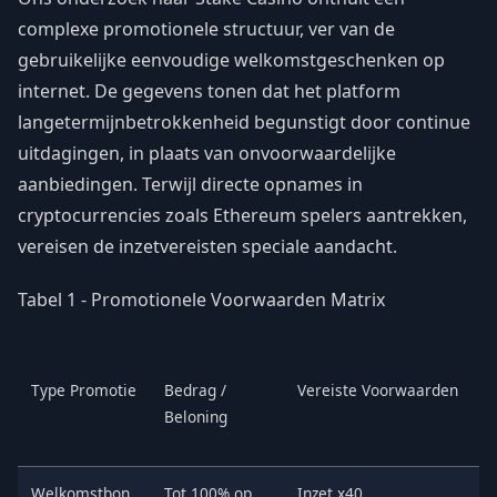
complexe promotionele structuur, ver van de
gebruikelijke eenvoudige welkomstgeschenken op
internet. De gegevens tonen dat het platform
langetermijnbetrokkenheid begunstigt door continue
uitdagingen, in plaats van onvoorwaardelijke
aanbiedingen. Terwijl directe opnames in
cryptocurrencies zoals Ethereum spelers aantrekken,
vereisen de inzetvereisten speciale aandacht.
Tabel 1 - Promotionele Voorwaarden Matrix
Type Promotie
Bedrag /
Vereiste Voorwaarden
M
Beloning
Welkomstbon
Tot 100% op
Inzet x40
€