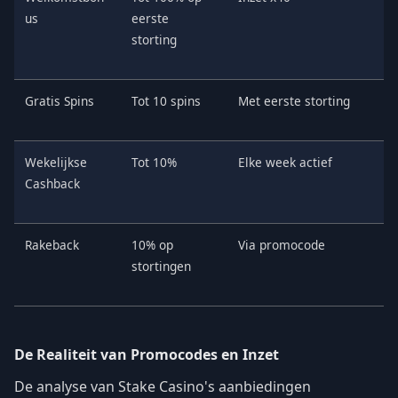
us
eerste
storting
Gratis Spins
Tot 10 spins
Met eerste storting
€
Wekelijkse
Tot 10%
Elke week actief
G
Cashback
Rakeback
10% op
Via promocode
G
stortingen
De Realiteit van Promocodes en Inzet
De analyse van Stake Casino's aanbiedingen