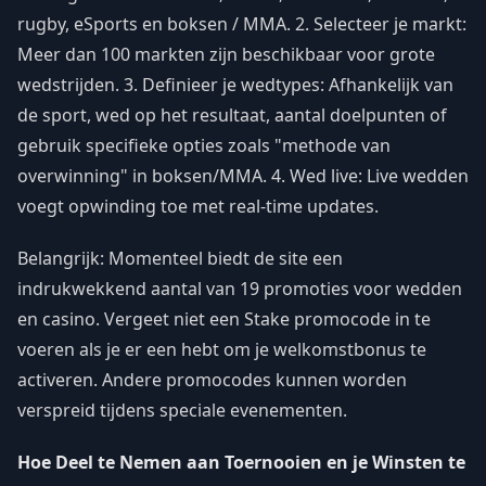
rugby, eSports en boksen / MMA. 2. Selecteer je markt:
Meer dan 100 markten zijn beschikbaar voor grote
wedstrijden. 3. Definieer je wedtypes: Afhankelijk van
de sport, wed op het resultaat, aantal doelpunten of
gebruik specifieke opties zoals "methode van
overwinning" in boksen/MMA. 4. Wed live: Live wedden
voegt opwinding toe met real-time updates.
Belangrijk: Momenteel biedt de site een
indrukwekkend aantal van 19 promoties voor wedden
en casino. Vergeet niet een Stake promocode in te
voeren als je er een hebt om je welkomstbonus te
activeren. Andere promocodes kunnen worden
verspreid tijdens speciale evenementen.
Hoe Deel te Nemen aan Toernooien en je Winsten te