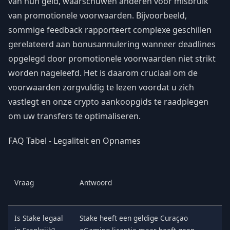
van hun geld, waarschuwen anderen voor misbruik
van promotionele voorwaarden. Bijvoorbeeld,
sommige feedback rapporteert complexe geschillen
gerelateerd aan bonusannulering wanneer deadlines
opgelegd door promotionele voorwaarden niet strikt
worden nageleefd. Het is daarom cruciaal om de
voorwaarden zorgvuldig te lezen voordat u zich
vastlegt en onze crypto aankoopgids te raadplegen
om uw transfers te optimaliseren.
FAQ Tabel - Legaliteit en Opnames
Vraag
Antwoord
Is Stake legaal
Stake heeft een geldige Curaçao