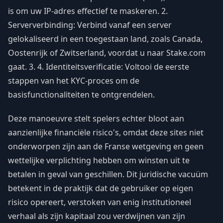
is om uw IP-adres effectief te maskeren. 2.
Serververbinding: Verbind vanaf een server
gelokaliseerd in een toegestaan land, zoals Canada,
Oostenrijk of Zwitserland, voordat u naar Stake.com
gaat. 3. 4. Identiteitsverificatie: Voltooi de eerste
stappen van het KYC-proces om de
basisfunctionaliteiten te ontgrendelen.
Deze manoeuvre stelt spelers echter bloot aan
aanzienlijke financiële risico's, omdat deze sites niet
onderworpen zijn aan de Franse wetgeving en geen
wettelijke verplichting hebben om winsten uit te
betalen in geval van geschillen. Dit juridische vacuüm
betekent in de praktijk dat de gebruiker op eigen
risico opereert, verstoken van enig institutioneel
verhaal als zijn kapitaal zou verdwijnen van zijn