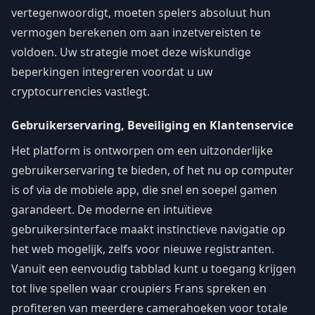
vertegenwoordigt, moeten spelers absoluut hun
vermogen berekenen om aan inzetvereisten te
voldoen. Uw strategie moet deze wiskundige
beperkingen integreren voordat u uw
cryptocurrencies vastlegt.
Gebruikerservaring, Beveiliging en Klantenservice
Het platform is ontworpen om een uitzonderlijke
gebruikerservaring te bieden, of het nu op computer
is of via de mobiele app, die snel en soepel gamen
garandeert. De moderne en intuïtieve
gebruikersinterface maakt instinctieve navigatie op
het web mogelijk, zelfs voor nieuwe registranten.
Vanuit een eenvoudig tabblad kunt u toegang krijgen
tot live spellen waar croupiers Frans spreken en
profiteren van meerdere camerahoeken voor totale