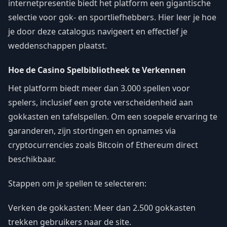
internetpresentie biedt het platform een gigantische
selectie voor gok- en sportliefhebbers. Hier leer je hoe
je door deze catalogus navigeert en effectief je
weddenschappen plaatst.
Hoe de Casino Spelbibliotheek te Verkennen
Het platform biedt meer dan 3.000 spellen voor
spelers, inclusief een grote verscheidenheid aan
gokkasten en tafelspellen. Om een soepele ervaring te
garanderen, zijn stortingen en opnames via
cryptocurrencies zoals Bitcoin of Ethereum direct
beschikbaar.
Stappen om je spellen te selecteren:
Verken de gokkasten: Meer dan 2.500 gokkasten
trekken gebruikers naar de site.