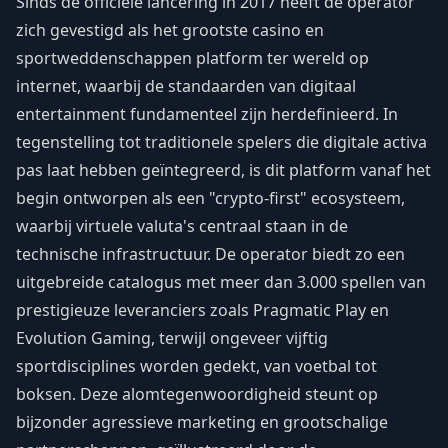
Sinds de officiële lancering in 2017 heeft de operator
zich gevestigd als het grootste casino en
sportweddenschappen platform ter wereld op
internet, waarbij de standaarden van digitaal
entertainment fundamenteel zijn herdefinieerd. In
tegenstelling tot traditionele spelers die digitale activa
pas laat hebben geïntegreerd, is dit platform vanaf het
begin ontworpen als een "crypto-first" ecosysteem,
waarbij virtuele valuta's centraal staan in de
technische infrastructuur. De operator biedt zo een
uitgebreide catalogus met meer dan 3.000 spellen van
prestigieuze leveranciers zoals Pragmatic Play en
Evolution Gaming, terwijl ongeveer vijftig
sportdisciplines worden gedekt, van voetbal tot
boksen. Deze alomtegenwoordigheid steunt op
bijzonder agressieve marketing en grootschalige