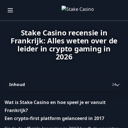
Stake Casino recensie in
Frankrijk: Alles weten over de
leider in crypto gaming in
2026
Inhoud
24
Wat is Stake Casino en hoe speel je er vanuit
Frankrijk?
Een crypto-first platform gelanceerd in 2017