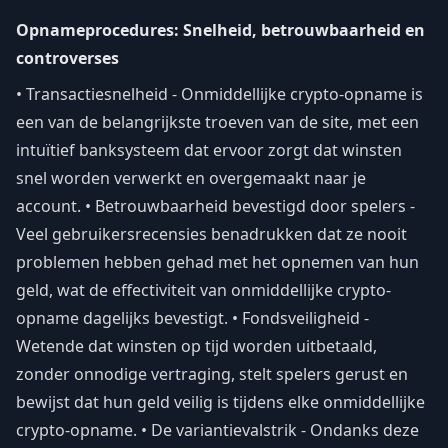
Opnameprocedures: Snelheid, betrouwbaarheid en
controverses
• Transactiesnelheid - Onmiddellijke crypto-opname is
een van de belangrijkste troeven van de site, met een
intuïtief banksysteem dat ervoor zorgt dat winsten
snel worden verwerkt en overgemaakt naar je
account. • Betrouwbaarheid bevestigd door spelers -
Veel gebruikersrecensies benadrukken dat ze nooit
problemen hebben gehad met het opnemen van hun
geld, wat de effectiviteit van onmiddellijke crypto-
opname dagelijks bevestigt. • Fondsveiligheid -
Wetende dat winsten op tijd worden uitbetaald,
zonder onnodige vertraging, stelt spelers gerust en
bewijst dat hun geld veilig is tijdens elke onmiddellijke
crypto-opname. • De variantievalstrik - Ondanks deze