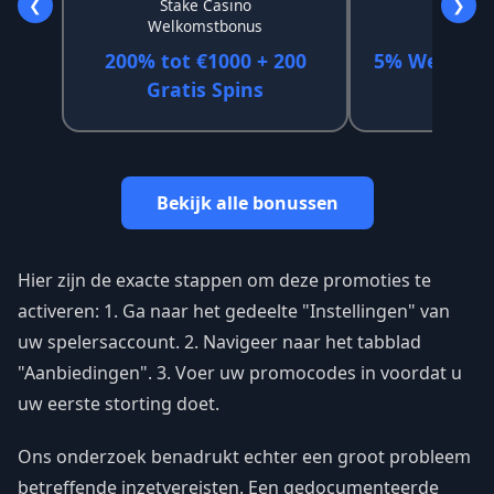
Stake Casino
Stake 
❮
❯
Welkomstbonus
Cashbac
200% tot €1000 + 200
5% Wekelijk
Gratis Spins
Bekijk alle bonussen
Hier zijn de exacte stappen om deze promoties te
activeren: 1. Ga naar het gedeelte "Instellingen" van
uw spelersaccount. 2. Navigeer naar het tabblad
"Aanbiedingen". 3. Voer uw promocodes in voordat u
uw eerste storting doet.
Ons onderzoek benadrukt echter een groot probleem
betreffende inzetvereisten. Een gedocumenteerde